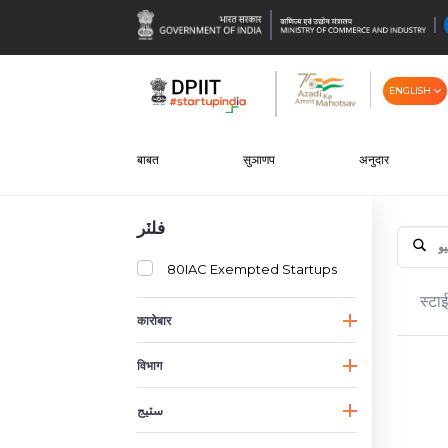
ENGLISH
बाबत
सुञाणप
अनुदार
فلٽر
80IAC Exempted Startups
स्टा
कारोबार
विभाग
سٽیج