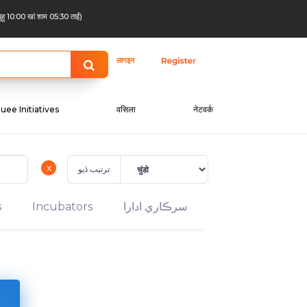
बुहु 10:00 खां शाम 05:30 ताईं)
लागइन
uee Initiatives
वसिला
नेटवर्क
x
ترتيب ڏيو
s
Incubators
سرڪاري ادارا