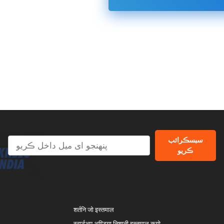
سبسڪرائب
ڪریو
शर्तनि जो इस्तमाल
स्टार्टअप अण्डिया निशानी इस्तमाल कयो