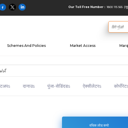
(सु
1800 115 565
Our Toll Free Number :
Schemes And Policies
Market Access
Marq
ईटअपs
दानाउs
पुंजा-सेडिंदडs
ऐक्सीलेटरs
कोर्पोरेट
वधिक लोड कयो