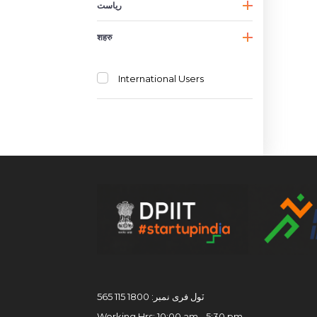
ریاست
शहरु
International Users
ٽول فری نمبر: 1800 115 565
Working Hrs: 10:00 am - 5:30 pm