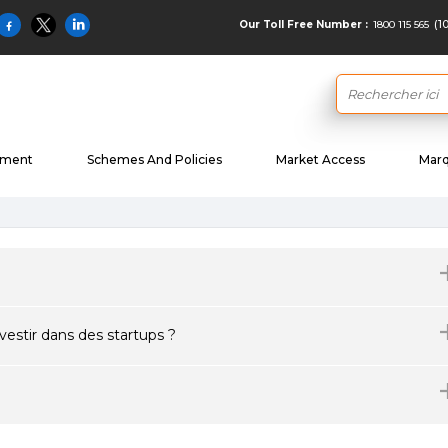
(1
1800 115 565
Our Toll Free Number :
ement
Schemes And Policies
Market Access
Marq
vestir dans des startups ?