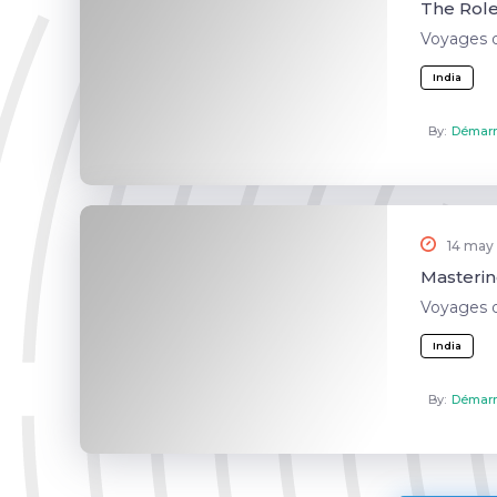
The Role 
Voyages 
India
By:
Démarr
14 may
Mastering
Voyages 
India
By:
Démarr