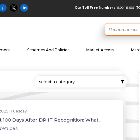
(1
1800 115 565
Our Toll Free Number :
ement
Schemes And Policies
Market Access
Marq
select a category…
 2025, Tuesday
t 100 Days After DPIIT Recognition: What...
d'études