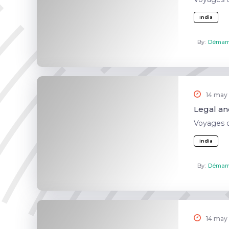
India
By:
Démarr
14 may
Legal and
Voyages 
India
By:
Démarr
14 may