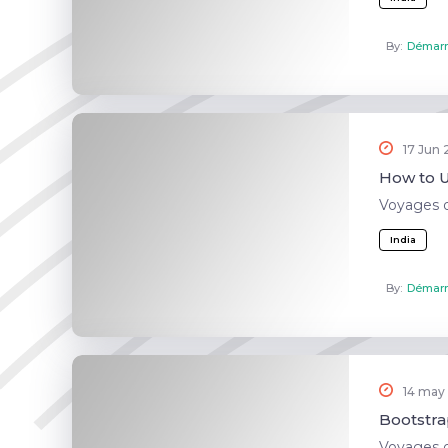
By:
Démarr
17 Jun
How to Us
Voyages 
India
By:
Démarr
14 may
Bootstra
Voyages 