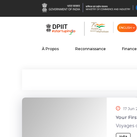
ENGLISH
À Propos
Reconnaissance
Financ
17 Jun
Your Firs
Voyages 
India