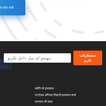
क लोड कयो
سبسڪرائب
ڪریو
शर्तनि जो इस्तमाल
स्टार्टअप अण्डिया निशानी इस्तमाल कयो
प्रस्ताउ जी आछ