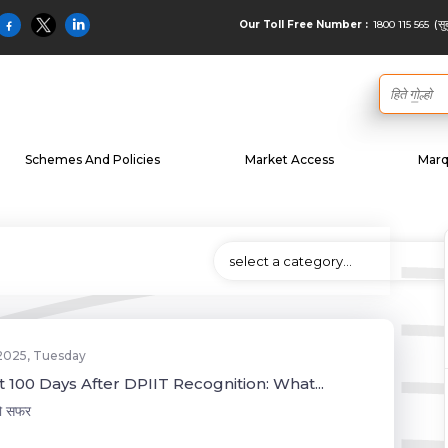
(सु
1800 115 565
Our Toll Free Number :
Schemes And Policies
Market Access
Marq
select a category…
 2025, Tuesday
t 100 Days After DPIIT Recognition: What...
जो सफर