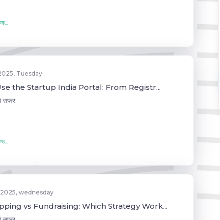
्ड...
 2025, Tuesday
e the Startup India Portal: From Registr...
जो सफर
्ड...
 2025, wednesday
pping vs Fundraising: Which Strategy Work...
जो सफर