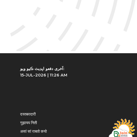
آخری دفعو اپڊیٽ ڪیو ویو:
15-JUL-2026 | 11:26 AM
दस्तबरदारी
गुझायप निती
असां सां राबतो कयो