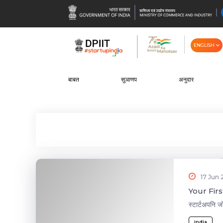
ENGLISH
बाबत
सुञाणप
अनुदार
17 Jun
Your Firs
स्टार्टअपनि 
India