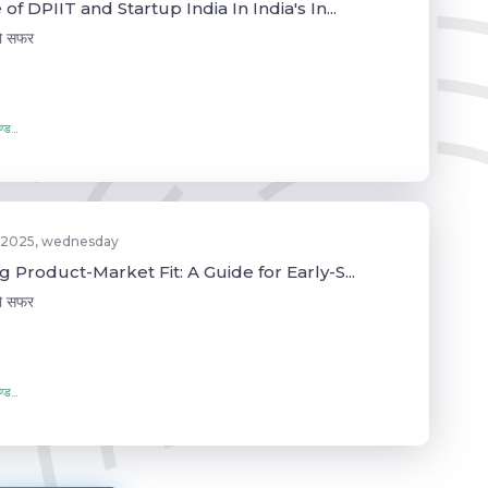
of DPIIT and Startup India In India's In...
जो सफर
्ड...
 2025, wednesday
 Product-Market Fit: A Guide for Early-S...
जो सफर
्ड...