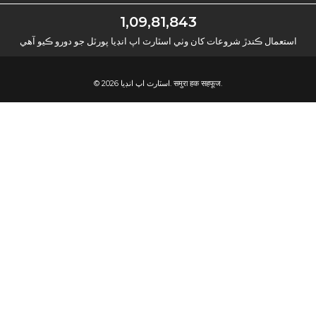
1,09,81,843
استعمال ڪندڙ شروعات کان وٺي اسٽارٽ اپ انڊيا پورٽل جو دورو ڪيو آهي
© 2026 اسٽارٽ اپ انڊيا. समुरा हक सहफूज.