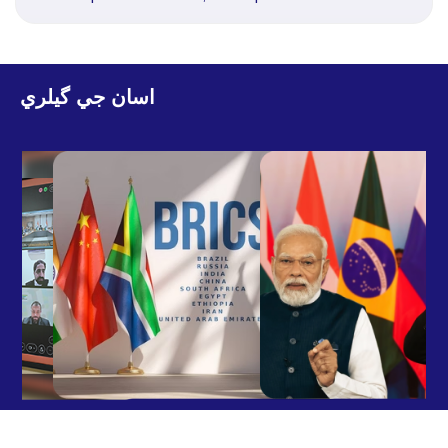
اسان جي گيلري