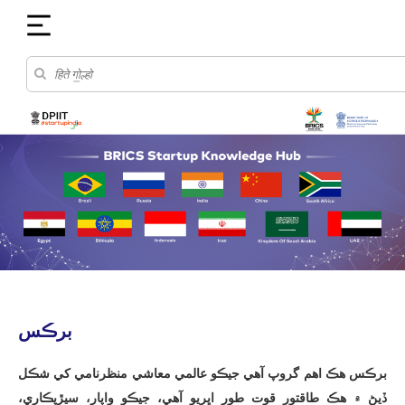
برڪس
برڪس هڪ اهم گروپ آهي جيڪو عالمي معاشي منظرنامي کي شڪل
ڏيڻ ۾ هڪ طاقتور قوت طور اڀريو آهي، جيڪو واپار، سيڙپڪاري،