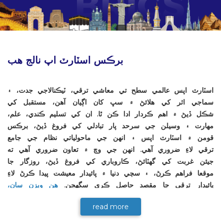
برڪس اسٽارٽ اپ نالج هب
اسٽارٽ اپس عالمي سطح تي معاشي ترقي، ٽيڪنالاجي جدت، ۽
سماجي اثر کي هلائڻ ۾ سڀ کان اڳيان آهن، مستقبل کي
شڪل ڏيڻ ۾ اهم ڪردار ادا ڪن ٿا. ان کي تسليم ڪندي، علم،
مهارت ۽ وسيلن جي سرحد پار تبادلي کي فروغ ڏيڻ، برڪس
قومن ۾ اسٽارٽ اپس ۽ انهن جي ماحولياتي نظام جي جامع
ترقي لاءِ ضروري آهي. انهن جي وچ ۾ تعاون ضروري آهي ته
جيئن غربت کي گهٽائڻ، ڪاروباري کي فروغ ڏيڻ، روزگار جا
موقعا فراهم ڪرڻ، ۽ سڄي دنيا ۾ پائيدار معيشت پيدا ڪرڻ لاءِ
پائيدار ترقي جا مقصد حاصل ڪري سگهجن.
هن ويزن سان،
برڪس اسٽارٽ اپ فورم جو اعلان 2021 ۾ هندستان جي
read more
صدارت دوران ڪيو ويو
. برڪس اسٽارٽ اپ فورم جو مقصد
برڪس اسٽارٽ اپ نالج هب 31 جنوري 2025 تي برڪس
برڪس ملڪن جي وچ ۾ مختلف ڪاروباري سرگرمين ذريعي