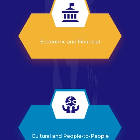
برڪس اسٽارٽ اپ فورم 2025 تصور نوٽ
Economic and Financial
Cultural and People-to-People