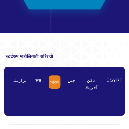
स्टर्टअप माहोलियाती सरिशतो
EGYPT
ڏکڻ
چين
रुस
برازیلی
भारत
آفريڪا