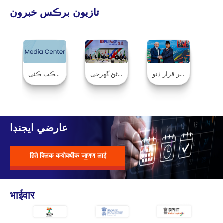
تازیون برڪس خبرون
برازیل انڊونیشیا کی برڪس جو نئون میمبر قرار ڏنو
وزیر اعظم 16 ہین برڪس سمٽ ۾ شرڪت ڪئی
برڪس: ھتی آھی بین ال-اقوامی بلاڪ بابت ڇا ڄاڻڻ گھرجی
عارضي ايجنڊا
हिते क्लिक कयोवधीक जा॒णण लाई
भाईवार