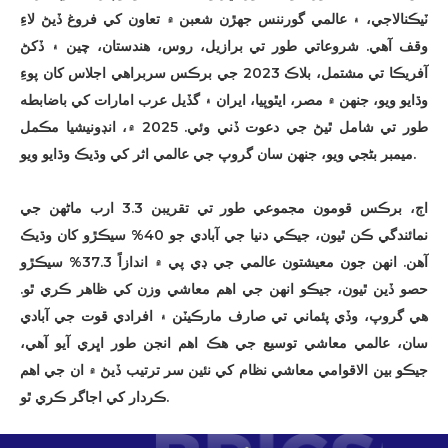
ٽيڪنالاجي، ۽ عالمي گورننس جهڙن شعبن ۾ تعاون کي فروغ ڏيڻ لاءِ
وقف آهي. شروعاتي طور تي برازيل، روس، هندستان، چين ۽ ڏکڻ
آفريڪا تي مشتمل، بلاڪ 2023 جي برڪس سربراهي اجلاس کان پوءِ
وڌايو ويو، جنهن ۾ مصر، ايٿوپيا، ايران ۽ گڏيل عرب امارات کي باضابطه
طور تي شامل ٿيڻ جي دعوت ڏني وئي. 2025 ۾، انڊونيشيا مڪمل
ميمبر بڻجي ويو، جنهن سان گروپ جي عالمي اثر کي وڌيڪ وڌايو ويو.
اڄ، برڪس قومون مجموعي طور تي تقريبن 3.3 ارب ماڻهن جي
نمائندگي ڪن ٿيون، جيڪي دنيا جي آبادي جو 40% سيڪڙو کان وڌيڪ
آهن. انهن جون معيشتون عالمي جي ڊي پي ۾ اندازاً 37.3% سيڪڙو
حصو ڏين ٿيون، جيڪو انهن جي اهم معاشي وزن کي ظاهر ڪري ٿو.
هي گروپ، وڏي پئماني تي صارف مارڪيٽن ۽ افرادي قوت جي آبادي
سان، عالمي معاشي توسيع جي هڪ اهم انجن طور اڀري آيو آهي،
جيڪو بين الاقوامي معاشي نظام کي نئين سر ترتيب ڏيڻ ۾ ان جي اهم
ڪردار کي اجاگر ڪري ٿو.