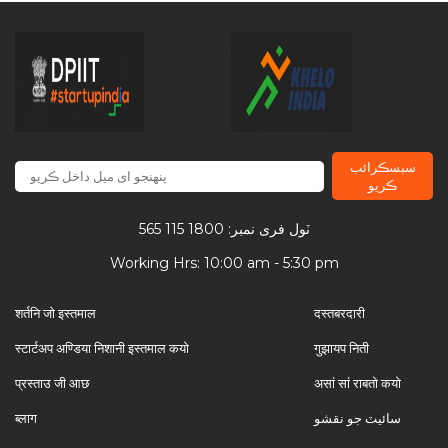
سبسڪرائب
ڪریو
ٽول فری نمبر: 1800 115 565
Working Hrs: 10:00 am - 5:30 pm
शर्तनि जो इस्तमाल
दस्तबरदारी
स्टार्टअप अण्डिया निशानी इस्तमाल कयो
गुझायप निती
प्रस्ताउ जी आछ
असां सां राबतो कयो
سائیٽ جو نقشو
ब्लाग