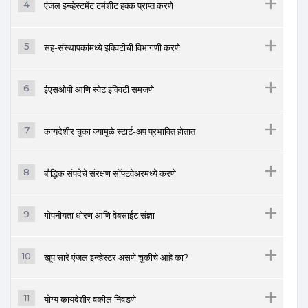
4
एंजल इन्व्हेस्टमेंट टर्मशीट हक्क प्राप्त करणे
5
सह-संस्थापकांमध्ये इक्विटीची विभागणी करणे
6
ईएसओपी आणि स्वेट इक्विटी समजणे
7
कायदेशीर चुका ज्यामुळे स्टार्ट-अप प्रभावित होतात
8
बौद्धिक संपदेचे संरक्षण सॉफ्टवेअरमध्ये करणे
9
गोपनीयता धोरण आणि वेबसाईट संज्ञा
10
खूप सारे एंजल इन्व्हेस्टर असणे चुकीचे आहे का?
11
योग्य कायदेशीर वकील निवडणे